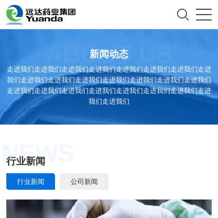
ABOUT US
新闻动态
走进我们走进我们走进我们走进我们走进我们走进我们走进我们走进
我们走进我们走进我们走进我们走进我们走进我们走进我们走进我们
走进我们走进我们走进我们走进我们走进我们走进我们走进我们走进
我们走进我们
NEWS
行业新闻
行业新闻
公司新闻