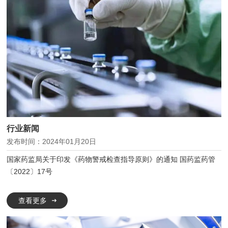
行业新闻
发布时间：2024年01月20日
国家药监局关于印发《药物警戒检查指导原则》的通知 国药监药管
〔2022〕17号
查看更多