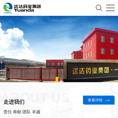
ABOUT US
查看详情
走进我们
责任 奉献 团队 卓越