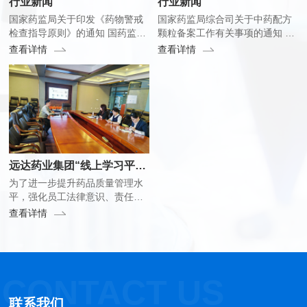
行业新闻
行业新闻
国家药监局关于印发《药物警戒
国家药监局综合司关于中药配方
检查指导原则》的通知 国药监药
颗粒备案工作有关事项的通知 药
管〔2022〕17号
监综药注〔2021〕94号
查看详情
查看详情
远达药业集团“线上学习平台”再添新成员
为了进一步提升药品质量管理水
平，强化员工法律意识、责任意
识和技术能力，远达药业集团于
查看详情
2024年3月18日与知名培训机
构“中食药”进行合作，启动“智慧
教育培训”平台，通过线上+线下
的培训模式，全方位提升药品生
CONTACT US
产全过程的质量与安全管理工
作。 该学习平台的推出，不仅
联系我们
为集团公司提供了药品生产质量