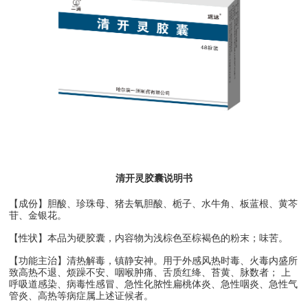
清开灵胶囊说明书
【成份】胆酸、珍珠母、猪去氧胆酸、栀子、水牛角、板蓝根、黄芩
苷、金银花。
【性状】本品为硬胶囊，内容物为浅棕色至棕褐色的粉末；味苦。
【功能主治】清热解毒，镇静安神。用于外感风热时毒、火毒内盛所
致高热不退、烦躁不安、咽喉肿痛、舌质红绛、苔黄、脉数者； 上
呼吸道感染、病毒性感冒、急性化脓性扁桃体炎、急性咽炎、急性气
管炎、高热等病症属上述证候者。