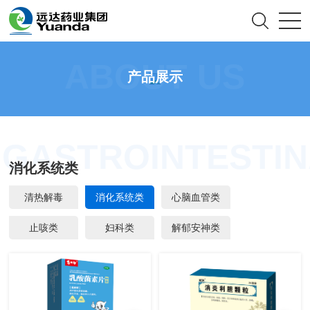
ABOUT US
产品展示
GASTROINTESTI
消化系统类
清热解毒
消化系统类
心脑血管类
止咳类
妇科类
解郁安神类