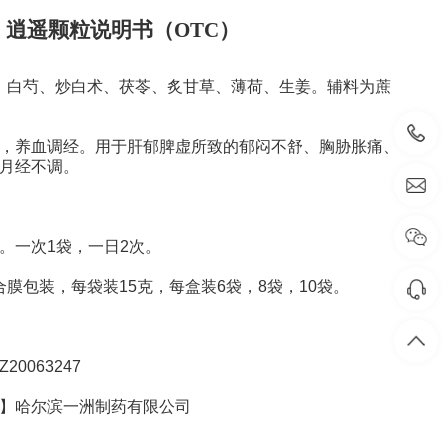
逍遥颗粒说明书（OTC）
、白芍、炒白术、茯苓、炙甘草、薄荷、生姜。辅料为蔗
，养血调经。用于肝郁脾虚所致的郁闷不舒、胸胁胀痛、
月经不调。
。一次
1
袋，一日
2
次。
合膜包装，每袋装
15
克，每盒装
6
袋，
8
袋，
10
袋。
Z20063247
】
哈尔滨一洲制药有限公司