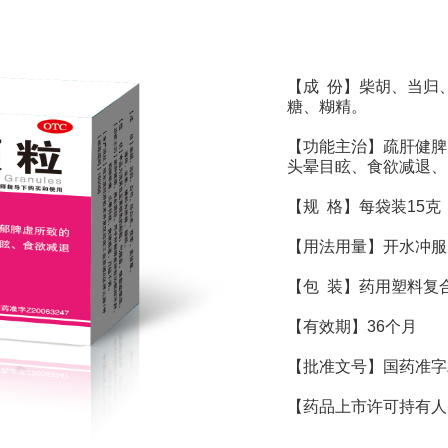
【成
份】柴胡、当归
糖、糊精。
【功能主治】疏肝健脾
头晕目眩、食欲减退、
【规
格】每袋装
15
克
【用法用量】开水冲服
【包
装】药用塑料复
【有
效
期】
36
个月
【批准文号】国药准字
【药品上市许可持有人